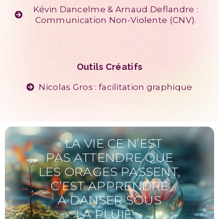
Kévin Dancelme & Arnaud Deflandre :
Communication Non-Violente (CNV).
Outils Créatifs
Nicolas Gros : facilitation graphique
« LA VIE CE N’EST
PAS ATTENDRE QUE
LES ORAGES PASSENT,
C’EST APPRENDRE
À DANSER SOUS
LA PLUIE. »